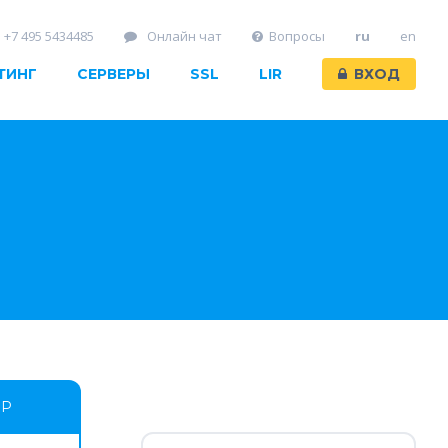
+7 495 5434485
Онлайн чат
Вопросы
ru
en
ТИНГ
СЕРВЕРЫ
SSL
LIR
ВХОД
ОР