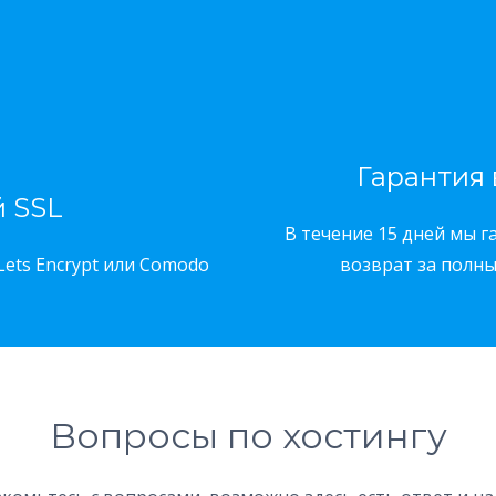
Гарантия 
 SSL
В течение 15 дней мы г
Lets Encrypt или Comodo
возврат за полн
Вопросы по хостингу